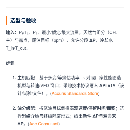
选型与验收
输入
：P₁/T₁、P₂、最小/额定/最大流量，天然气组分（CH₄
主）与露点，尾油目标（ppm）、允许分段
ΔP
，冷却水
T_in/T_out。
步骤
主机匹配
：基于多变/等熵估功率 → 对照厂家性能图选
机型与转速/VFD 窗口；采购技术协议写入
API 619
（设
计/试验/文件）。(
Accuris Standards Store
)
油分级配
：按尾油目标倒推
表观速度/停留时间/面积
；选
择聚结介质与终级除雾形式；给出
新件 ΔP
与
寿命末
ΔP
。(
Ace Consultant
)