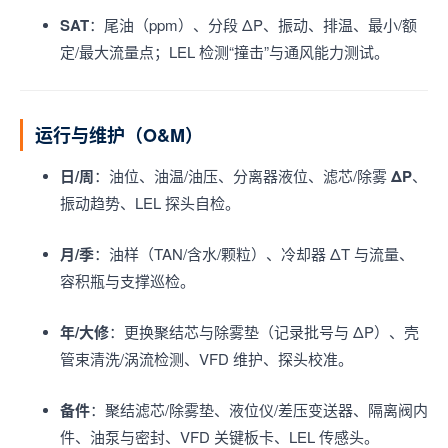
SAT
：尾油（ppm）、分段 ΔP、振动、排温、最小/额
定/最大流量点；LEL 检测“撞击”与通风能力测试。
运行与维护（O&M）
日/周
：油位、油温/油压、分离器液位、滤芯/除雾
ΔP
、
振动趋势、LEL 探头自检。
月/季
：油样（TAN/含水/颗粒）、冷却器 ΔT 与流量、
容积瓶与支撑巡检。
年/大修
：更换聚结芯与除雾垫（记录批号与 ΔP）、壳
管束清洗/涡流检测、VFD 维护、探头校准。
备件
：聚结滤芯/除雾垫、液位仪/差压变送器、隔离阀内
件、油泵与密封、VFD 关键板卡、LEL 传感头。