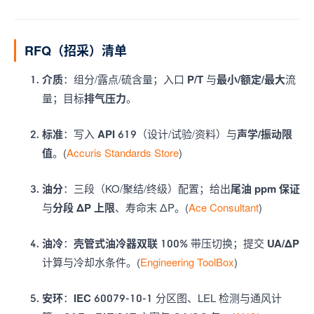
RFQ（招采）清单
介质
：组分/露点/硫含量；入口
P/T
与
最小/额定/最大
流
量；目标
排气压力
。
标准
：写入
API 619
（设计/试验/资料）与
声学/振动限
值
。(
Accuris Standards Store
)
油分
：三段（KO/聚结/终级）配置；给出
尾油 ppm 保证
与
分段 ΔP 上限
、寿命末 ΔP。(
Ace Consultant
)
油冷
：
壳管式油冷器双联 100%
带压切换；提交
UA/ΔP
计算与冷却水条件。(
Engineering ToolBox
)
安环
：
IEC 60079-10-1
分区图、LEL 检测与通风计