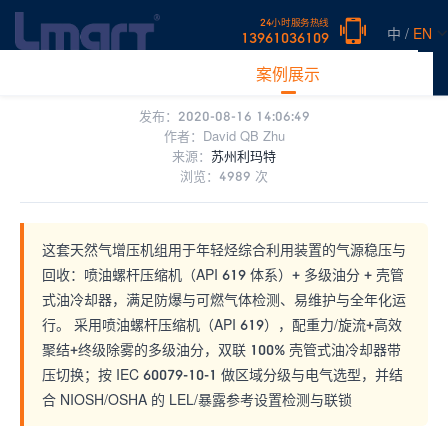
首页
>
案例展示
>
气体压缩系统
» 正文
24小时服务热线
中 /
EN
13961036109
案例研究｜宁波华泰70 万吨/年轻烃利用项目｜天然
网站首页
产品中心
新闻中心
案例展示
常见问题
关于
气增压机组
发布：2020-08-16 14:06:49
作者：
David QB Zhu
来源：
苏州利玛特
浏览：4989 次
这套天然气增压机组用于年轻烃综合利用装置的气源稳压与
回收：喷油螺杆压缩机（API 619 体系）+ 多级油分 + 壳管
式油冷却器，满足防爆与可燃气体检测、易维护与全年化运
行。 采用喷油螺杆压缩机（API 619），配重力/旋流+高效
聚结+终级除雾的多级油分，双联 100% 壳管式油冷却器带
压切换；按 IEC 60079-10-1 做区域分级与电气选型，并结
合 NIOSH/OSHA 的 LEL/暴露参考设置检测与联锁