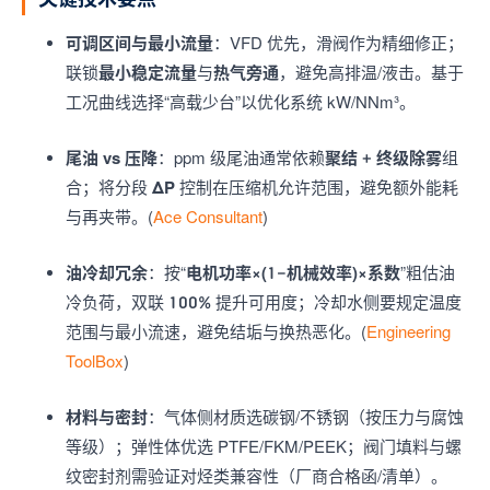
可调区间与最小流量
：VFD 优先，滑阀作为精细修正；
联锁
最小稳定流量
与
热气旁通
，避免高排温/液击。基于
工况曲线选择“高载少台”以优化系统 kW/NNm³。
尾油 vs 压降
：ppm 级尾油通常依赖
聚结 + 终级除雾
组
合；将分段
ΔP
控制在压缩机允许范围，避免额外能耗
与再夹带。(
Ace Consultant
)
油冷却冗余
：按“
电机功率×(1−机械效率)×系数
”粗估油
冷负荷，双联 100% 提升可用度；冷却水侧要规定温度
范围与最小流速，避免结垢与换热恶化。(
Engineering
ToolBox
)
材料与密封
：气体侧材质选碳钢/不锈钢（按压力与腐蚀
等级）；弹性体优选 PTFE/FKM/PEEK；阀门填料与螺
纹密封剂需验证对烃类兼容性（厂商合格函/清单）。