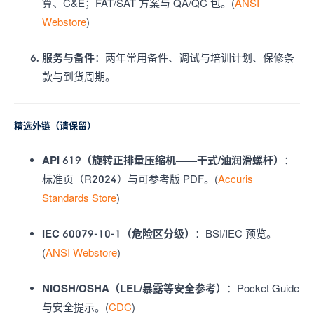
算、C&E；FAT/SAT 方案与 QA/QC 包。(
ANSI
Webstore
)
服务与备件
：两年常用备件、调试与培训计划、保修条
款与到货周期。
精选外链（请保留）
API 619（旋转正排量压缩机——干式/油润滑螺杆）
：
标准页（R2024）与可参考版 PDF。(
Accuris
Standards Store
)
IEC 60079-10-1（危险区分级）
：BSI/IEC 预览。
(
ANSI Webstore
)
NIOSH/OSHA（LEL/暴露等安全参考）
：Pocket Guide
与安全提示。(
CDC
)