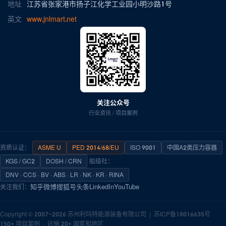
地址
江苏省张家港市扬子江化学工业园小明沙路1号
英文
www.jnlmart.net
关注公众号
行业资讯 / 项目案例
资质认证：
ASME U
PED 2014/68/EU
ISO 9001
中国A2类压力容器
KGS / GC2
DOSH / CRN
船级社：
DNV · CCS · BV · ABS · LR · NK · KR · RINA
知乎
微博
搜狐号
头条
LinkedIn
YouTube
关注我们：
Copyright © 2007~2026
苏州利玛特能源装备有限公司
|
苏ICP备18016635号
150+ 项目案例 · 远销 20+ 国家和地区