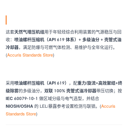
这套
天然气增压机组
用于年轻烃综合利用装置的气源稳压与回
收：
喷油螺杆压缩机（API 619 体系）+ 多级油分 + 壳管式油
冷却器
，满足防爆与可燃气体检测、易维护与全年化运行。
(
Accuris Standards Store
)
采用
喷油螺杆压缩机（API 619）
，配
重力/旋流+高效聚结+终
级除雾
的多级油分，
双联 100% 壳管式油冷却器
带压切换；按
IEC 60079-10-1
做区域分级与电气选型，并结合
NIOSH/OSHA
的 LEL/暴露参考设置检测与联锁。(
Accuris
Standards Store
)