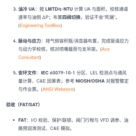
油冷 UA
：按
LMTD/ε-NTU
计算 UA 与面积，校核通道
速率与油侧 ΔP；布置
四阀切换
，验证不会“死端”。
(
Engineering ToolBox
)
脉动与应力
：排气侧容积瓶/消音器布置，完成管道应力
与动力学校核，核对喷嘴载荷与支吊架。(
Ace
Consultant
)
安环文件
：
IEC 60079-10-1
分区、LEL 检测点与通风
量计算、C&E 因果表；参考
NIOSH/OSHA
对报警整定
与作业票。(
ANSI Webstore
)
验收（FAT/SAT）
FAT
：I/O 校验、保护/联锁、阀门行程与 VFD 调参、油
路预润滑测试、C&E 模拟。