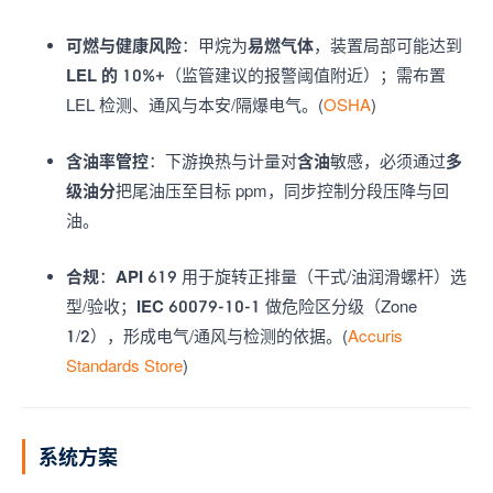
可燃与健康风险
：甲烷为
易燃气体
，装置局部可能达到
LEL 的 10%+
（监管建议的报警阈值附近）；需布置
LEL 检测、通风与本安/隔爆电气。(
OSHA
)
含油率管控
：下游换热与计量对
含油
敏感，必须通过
多
级油分
把尾油压至目标 ppm，同步控制分段压降与回
油。
合规
：
API 619
用于旋转正排量（干式/油润滑螺杆）选
型/验收；
IEC 60079-10-1
做危险区分级（Zone
1/2），形成电气/通风与检测的依据。(
Accuris
Standards Store
)
系统方案