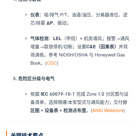
仪表
：吸/排气 P/T、油温/油压、分离器液位、滤
芯/除雾
ΔP
、振动；
气体检测
：
LEL
（甲烷）+ 机房通风；报警→通风
增量→联锁停机/切断；设置
C&E（因果表）
并现
场演练。参考 NIOSH/OSHA 与 Honeywell Gas
Book。(
CDC
)
危险区分级与电气
依据
IEC 60079-10-1
完成 Zone 1/2 分区图与设
备清单，选择隔爆/本安型式与通风能力；交付
分
区图 + 设备表 + 检测点布置
。(
ANSI Webstore
)
关键技术要点