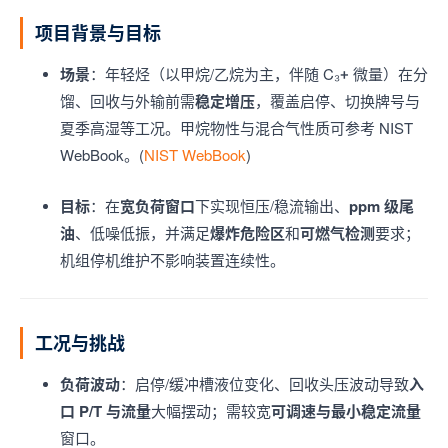
项目背景与目标
场景
：年轻烃（以甲烷/乙烷为主，伴随 C₃+ 微量）在分
馏、回收与外输前需
稳定增压
，覆盖启停、切换牌号与
夏季高湿等工况。甲烷物性与混合气性质可参考 NIST
WebBook。(
NIST WebBook
)
目标
：在
宽负荷窗口
下实现恒压/稳流输出、
ppm 级尾
油
、低噪低振，并满足
爆炸危险区
和
可燃气检测
要求；
机组停机维护不影响装置连续性。
工况与挑战
负荷波动
：启停/缓冲槽液位变化、回收头压波动导致
入
口 P/T 与流量
大幅摆动；需较宽
可调速与最小稳定流量
窗口。