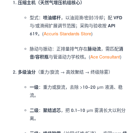
压缩主机（天然气增压机组核心）
型式：
喷油螺杆
，以油润滑/密封/冷却；配
VFD
与/或滑阀扩展调节范围；采购与验收按
API
619
。(
Accuris Standards Store
)
脉动与振动：正排量排气存在
脉动流
，需匹配
消
音/容积瓶
与管道动力学校核。(
Ace Consultant
)
多级油分
（重力/旋流 → 高效聚结 → 终级除雾）
一级
：重力或旋流，去除 >10–20 μm 液滴、稳
流。
二级
：
聚结滤芯
，把 0.1–10 μm 雾滴长大以利分
离。