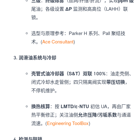
三级
：
终级除雾
（丝网/纤维/折流），实现
ppm 级
尾油；各级设置
ΔP
监测和高高位（LAHH）联
锁。
选型与原理参考：Parker H 系列、Pall 聚结技
术。(
Ace Consultant
)
润滑油系统与冷却
壳管式油冷却器（S&T）双联 100%
：油走壳侧、
闭式冷却水走管侧；四只隔离阀实现
带压切换
，
不停机维护。
换热核算
：按
LMTD/ε-NTU
初估 UA，再由厂家
热平衡修正；关注油侧
允许压降/污垢系数
与通道
流速。(
Engineering ToolBox
)
检测与联锁