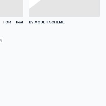
 FOR heat
BV MODE II SCHEME
页