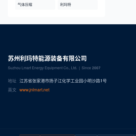
气体压缩
利玛特
苏州利玛特能源装备有限公司
Suzhou Lmart Energy Equipment Co., Ltd. | Since 2007
地址
江苏省张家港市扬子江化学工业园小明沙路1号
英文
www.jnlmart.net