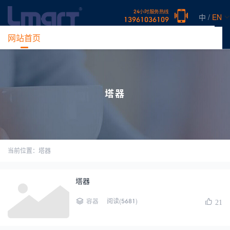
24小时服务热线
中 /
EN
13961036109
网站首页
产品中心
新闻中心
案例展示
常见问题
关于
塔器
当前位置：塔器
塔器
阅读(5681)
容器
21